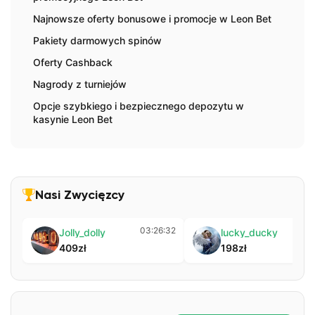
Najnowsze oferty bonusowe i promocje w Leon Bet
Pakiety darmowych spinów
Oferty Cashback
Nagrody z turniejów
Opcje szybkiego i bezpiecznego depozytu w
kasynie Leon Bet
Limity zakładów, depozytów i wypłat
Limity zakładów i wypłat
Kod promocyjny dla kasyna Leon Bet
Nasi Zwycięzcy
Jak korzystać z kodu kuponu kasyna Leon Bet
03:26:32
03
Jolly_dolly
lucky_ducky
409zł
198zł