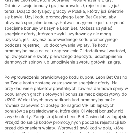
Odbierz swoje bonusy i graj naprawdę zł, rejestrując się już
teraz. Dołącz do tysięcy graczy w Polska, którzy już świetnie
się bawią. Użyj kodu promocyjnego Leon Bet Casino, aby
otrzymać specjalne bonusy. Łatwo i przyjemnie jest otrzymać
specjalne bonusy w kasynie Leon Bet. Możesz uzyskać
specjalne oferty, których zwykli użytkownicy nie mogą
uzyskać, jeśli użyjesz odpowiedniego kodu promocyjnego
podczas rejestracji lub dokonywania wpłaty. Te kody
promocyjne mają na celu zapewnienie Ci dodatkowej wartości,
np. zwiększenie kwoty pierwszego depozytu, udostępnienie
darmowych spinów lub umożliwienie zwrotu gotówki za grę.
Po wprowadzeniu prawidłowego kodu kuponu Leon Bet Casino
na Twoje konto zostaną zastosowane specjalne oferty. Na
przykład wiele pakietów powitalnych zawiera darmowe spiny w
popularnych grach slotowych i bonus za mecz depozytowy do
zł200. W niektórych przypadkach kod promocyjny może
również zapewnić Ci dostęp do nagród VIP lub lepszych
bonusów za przeładowanie, które dają Ci więcej bonusów niż
zwykłe oferty. Zarejestruj konto Leon Bet Casino lub zaloguj się.
Przejdź do sekcji kodów promocyjnych podczas rejestracji lub
przed dokonaniem wpłaty. Wprowadź swój kod w polu, które