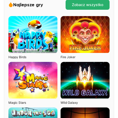
Najlepsze gry
Zobacz wszystko
Happy Birds
Fire Joker
Magic Stars
Wild Galaxy