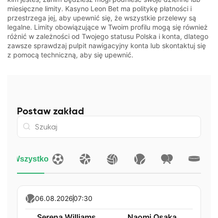
miesięczne limity. Kasyno Leon Bet ma politykę płatności i
przestrzega jej, aby upewnić się, że wszystkie przelewy są
legalne. Limity obowiązujące w Twoim profilu mogą się również
różnić w zależności od Twojego statusu Polska i konta, dlatego
zawsze sprawdzaj pulpit nawigacyjny konta lub skontaktuj się
z pomocą techniczną, aby się upewnić.
Postaw zakład
Wszystko
06.08.2026
07:30
Serena Williams
Naomi Osaka