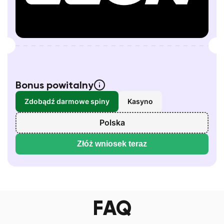
Bonus powitalny
Zdobądź darmowe spiny
Kasyno
Polska
Złóż wniosek teraz
FAQ