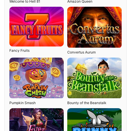
Welcome to Hell 81
Amazon Queen
Fancy Fruits
Convertus Aurum
Pumpkin Smash
Bounty of the Beanstalk