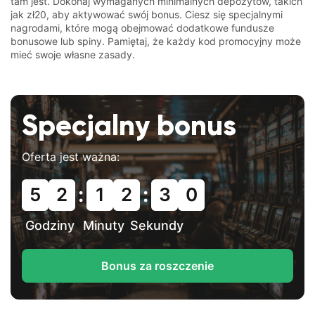
tam jest. Dokonaj wymaganych minimalnych depozytów, takich
jak zł20, aby aktywować swój bonus. Ciesz się specjalnymi
nagrodami, które mogą obejmować dodatkowe fundusze
bonusowe lub spiny. Pamiętaj, że każdy kod promocyjny może
mieć swoje własne zasady.
Specjalny bonus
Oferta jest ważna:
:
:
5
2
1
2
2
9
Godziny
Minuty
Sekundy
Bonus za roszczenie