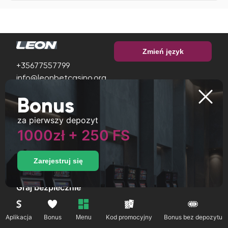
Zmień język
+35677557799
info@leonbetcasino.org
Warunki korzystania z
Najlepsze strony
Bonus
usługi
Aplikacja
Polityka plików cookie
za pierwszy depozyt
Bonus
Polityka prywatności
1000zł + 250 FS
Kod promocyjny
Regulamin
Bonus bez depozytu
Odpowiedzialna gra
Zarejestruj się
Graj bezpiecznie
Jeśli zauważysz objawy uzależnienia od hazardu, zwróć
się o pomoc do specjalisty. Niniejsza strona internetowa
Aplikacja
Bonus
Kod promocyjny
Bonus bez depozytu
Menu
jest przeznaczona dla użytkowników w wieku 18 lat i