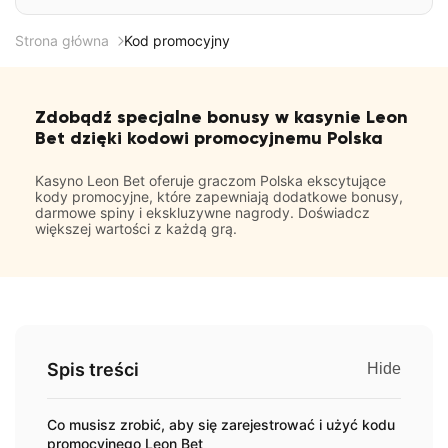
Strona główna
Kod promocyjny
Zdobądź specjalne bonusy w kasynie Leon
Bet dzięki kodowi promocyjnemu Polska
Kasyno Leon Bet oferuje graczom Polska ekscytujące
kody promocyjne, które zapewniają dodatkowe bonusy,
darmowe spiny i ekskluzywne nagrody. Doświadcz
większej wartości z każdą grą.
Spis treści
Hide
Co musisz zrobić, aby się zarejestrować i użyć kodu
promocyjnego Leon Bet