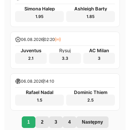
Simona Halep
Ashleigh Barty
1.95
1.85
06.08.2026
02:20
Juventus
Rysuj
AC Milan
2.1
3.3
3
06.08.2026
14:10
Rafael Nadal
Dominic Thiem
1.5
2.5
1
2
3
4
Następny