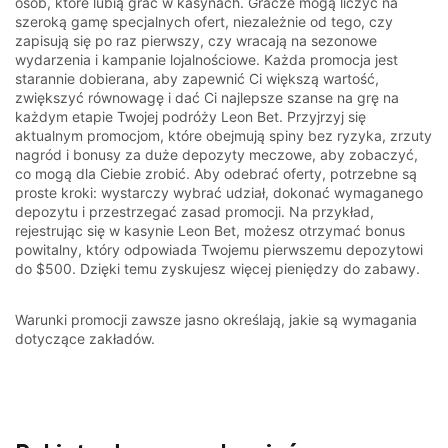
osób, które lubią grać w kasynach. Gracze mogą liczyć na
szeroką gamę specjalnych ofert, niezależnie od tego, czy
zapisują się po raz pierwszy, czy wracają na sezonowe
wydarzenia i kampanie lojalnościowe. Każda promocja jest
starannie dobierana, aby zapewnić Ci większą wartość,
zwiększyć równowagę i dać Ci najlepsze szanse na grę na
każdym etapie Twojej podróży Leon Bet. Przyjrzyj się
aktualnym promocjom, które obejmują spiny bez ryzyka, zrzuty
nagród i bonusy za duże depozyty meczowe, aby zobaczyć,
co mogą dla Ciebie zrobić. Aby odebrać oferty, potrzebne są
proste kroki: wystarczy wybrać udział, dokonać wymaganego
depozytu i przestrzegać zasad promocji. Na przykład,
rejestrując się w kasynie Leon Bet, możesz otrzymać bonus
powitalny, który odpowiada Twojemu pierwszemu depozytowi
do $500. Dzięki temu zyskujesz więcej pieniędzy do zabawy.
Warunki promocji zawsze jasno określają, jakie są wymagania
dotyczące zakładów.